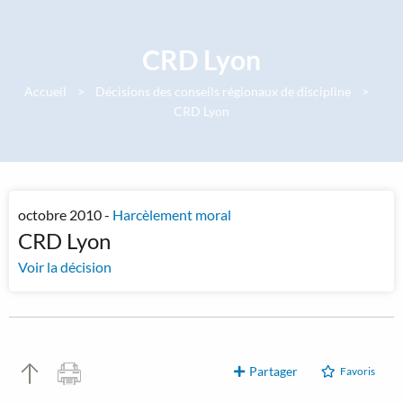
Panneau de gestion des cookies
CRD Lyon
Accueil
Décisions des conseils régionaux de discipline
CRD Lyon
octobre 2010 -
Harcèlement moral
CRD Lyon
Voir la décision
Partager
Favoris