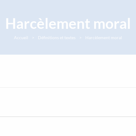
Harcèlement moral
Accueil
Définitions et textes
Harcèlement moral