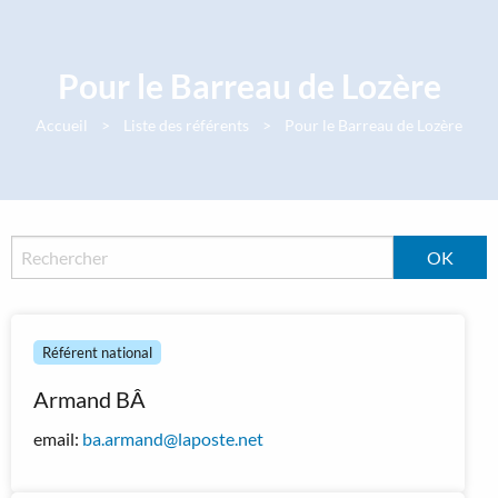
Panneau de gestion des cookies
Pour le Barreau de Lozère
Accueil
Liste des référents
Pour le Barreau de Lozère
Référent national
Armand BÂ
email:
ba.armand@laposte.net