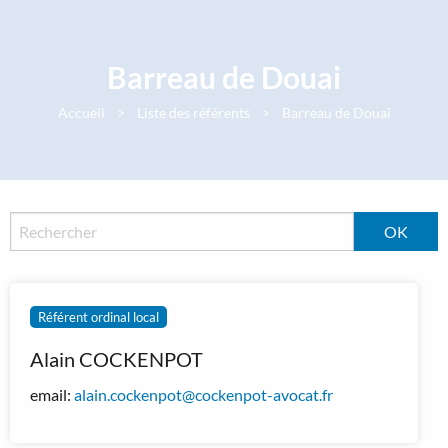
Panneau de gestion des cookies
Barreau de Douai
Accueil
Liste des référents
Barreau de Douai
Référent ordinal local
Alain COCKENPOT
email:
alain.cockenpot@cockenpot-avocat.fr