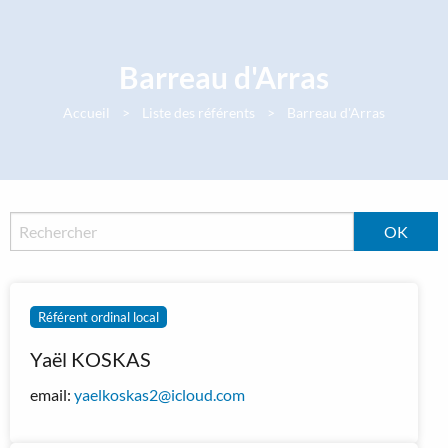
Panneau de gestion des cookies
Barreau d'Arras
Accueil
Liste des référents
Barreau d'Arras
Référent ordinal local
Yaël KOSKAS
email:
yaelkoskas2@icloud.com