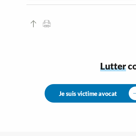
Lutter
co
Je suis victime avocat