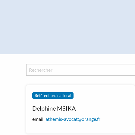
Panneau de gestion des cookies
Référent ordinal local
Delphine MSIKA
email:
athemis-avocat@orange.fr