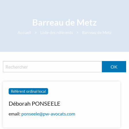
Panneau de gestion des cookies
Barreau de Metz
Accueil
Liste des référents
Barreau de Metz
Référent ordinal local
Déborah PONSEELE
email:
ponseele@pw-avocats.com