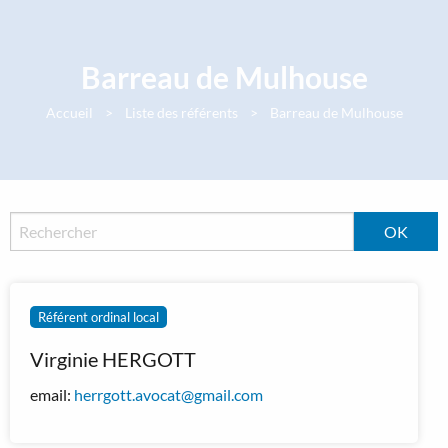
Panneau de gestion des cookies
Barreau de Mulhouse
Accueil
Liste des référents
Barreau de Mulhouse
Référent ordinal local
Virginie HERGOTT
email:
herrgott.avocat@gmail.com