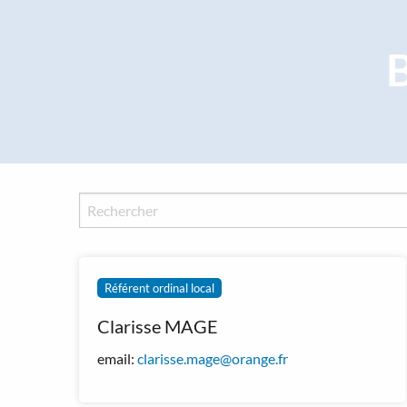
Panneau de gestion des cookies
Référent ordinal local
Clarisse MAGE
email:
clarisse.mage@orange.fr