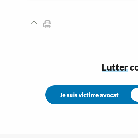
Lutter
co
Je suis victime avocat