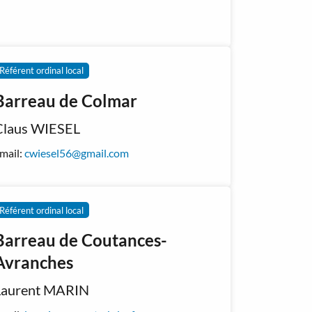
Référent ordinal local
Barreau de Colmar
Claus WIESEL
mail:
cwiesel56@gmail.com
Référent ordinal local
Barreau de Coutances-
Avranches
Laurent MARIN