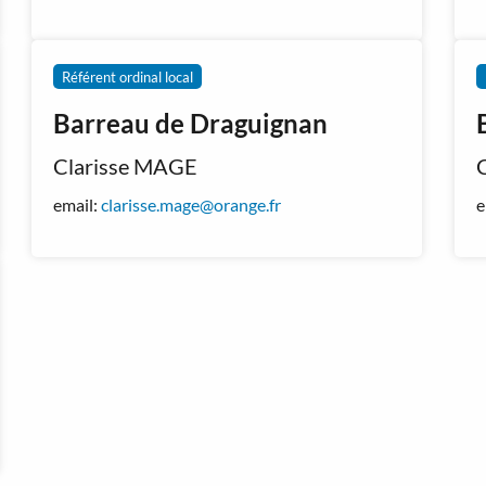
Référent ordinal local
Barreau de Draguignan
Clarisse MAGE
email:
clarisse.mage@orange.fr
e