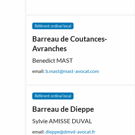
Référent ordinal local
Barreau de Coutances-
Avranches
Benedict MAST
email:
b.mast@mast-avocat.com
Référent ordinal local
Barreau de Dieppe
Sylvie AMISSE DUVAL
email:
dieppe@dmvd-avocat.fr