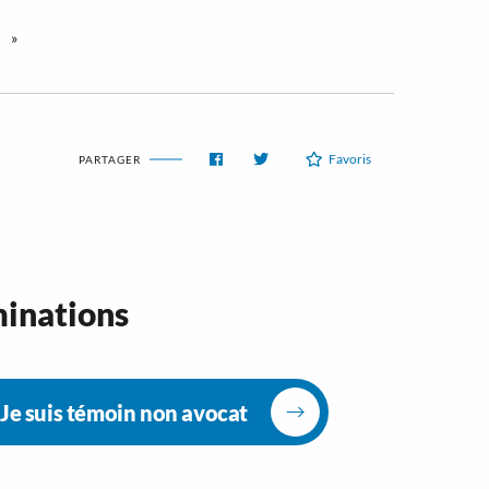
»
Favoris
PARTAGER
minations
Je suis témoin non avocat