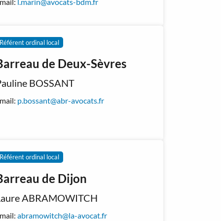
mail:
l.marin@avocats-bdm.fr
Référent ordinal local
Barreau de Deux-Sèvres
Pauline BOSSANT
mail:
p.bossant@abr-avocats.fr
Référent ordinal local
Barreau de Dijon
Laure ABRAMOWITCH
mail:
abramowitch@la-avocat.fr