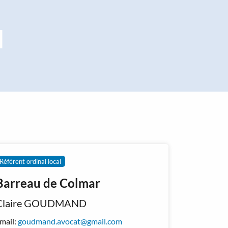
l
Référent ordinal local
Barreau de Colmar
Claire GOUDMAND
mail:
goudmand.avocat@gmail.com