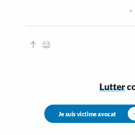
«
Lutter
co
Je suis victime avocat