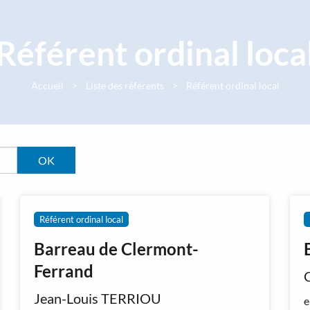
Référent ordinal loca
Accueil
Liste des référents
Référent ordinal local
Référent ordinal local
Barreau de Clermont-
Ferrand
Jean-Louis TERRIOU
e