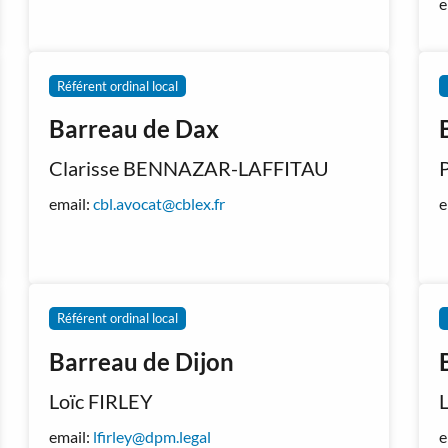
e
Référent ordinal local
Barreau de Dax
Clarisse BENNAZAR-LAFFITAU
email:
cbl.avocat@cblex.fr
e
Référent ordinal local
Barreau de Dijon
Loïc FIRLEY
email:
lfirley@dpm.legal
e