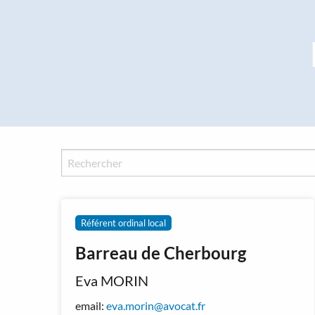
Panneau de gestion des cookies
Référent ordinal local
Barreau de Cherbourg
Eva MORIN
email:
eva.morin@avocat.fr