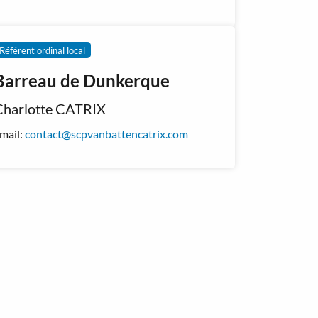
Référent ordinal local
Barreau de Dunkerque
Charlotte CATRIX
mail:
contact@scpvanbattencatrix.com