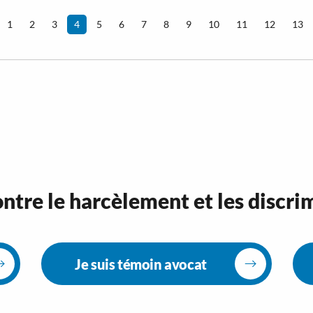
1
2
3
4
5
6
7
8
9
10
11
12
13
ntre le harcèlement et les discri
Je suis témoin avocat