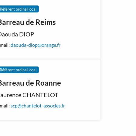
Référent ordinal local
Barreau de Reims
Daouda DIOP
mail:
daouda-diop@orange.fr
Référent ordinal local
Barreau de Roanne
Laurence CHANTELOT
mail:
scp@chantelot-associes.fr