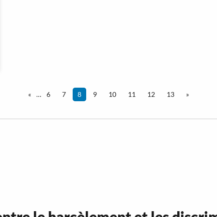
«
…
6
7
8
9
10
11
12
13
»
ntre le harcèlement et les discri