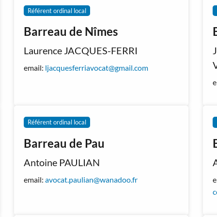
Référent ordinal local
Barreau de Nîmes
Laurence JACQUES-FERRI
email:
ljacquesferriavocat@gmail.com
e
Référent ordinal local
Barreau de Pau
Antoine PAULIAN
email:
avocat.paulian@wanadoo.fr
e
c