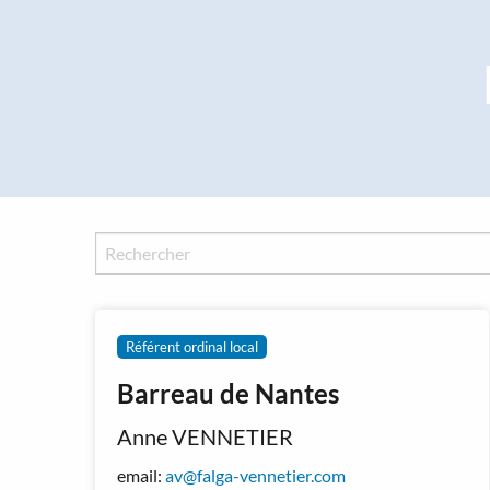
Panneau de gestion des cookies
Référent ordinal local
Barreau de Nantes
Anne VENNETIER
email:
av@falga-vennetier.com