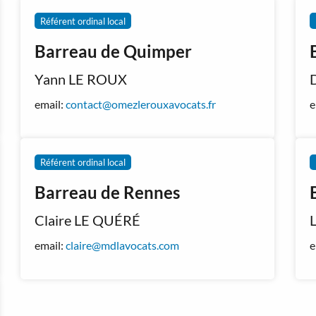
Référent ordinal local
Barreau de Quimper
Yann LE ROUX
email:
contact@omezlerouxavocats.fr
e
Référent ordinal local
Barreau de Rennes
Claire LE QUÉRÉ
email:
claire@mdlavocats.com
e