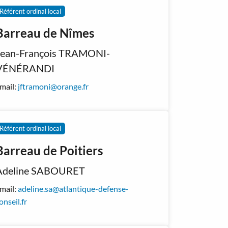
Référent ordinal local
Barreau de Nîmes
Jean-François TRAMONI-
VÉNÉRANDI
mail:
jftramoni@orange.fr
Référent ordinal local
Barreau de Poitiers
Adeline SABOURET
mail:
adeline.sa@atlantique-defense-
onseil.fr