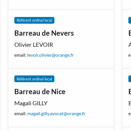
Référent ordinal local
Barreau de Nevers
Olivier LEVOIR
email:
levoir.olivier@orange.fr
e
Référent ordinal local
Barreau de Nice
Magali GILLY
email:
magali.gilly.avocat@orange.fr
e