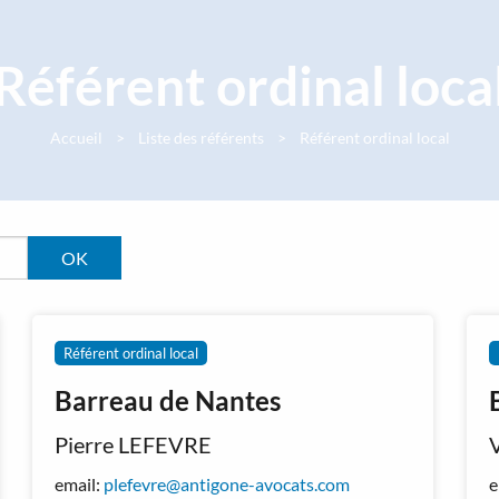
Référent ordinal loca
Accueil
Liste des référents
Référent ordinal local
Référent ordinal local
Barreau de Nantes
Pierre LEFEVRE
email:
plefevre@antigone-avocats.com
e