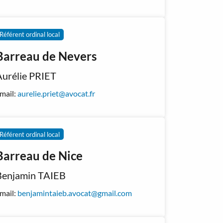
Référent ordinal local
Barreau de Nevers
Aurélie PRIET
mail:
aurelie.priet@avocat.fr
Référent ordinal local
Barreau de Nice
Benjamin TAIEB
mail:
benjamintaieb.avocat@gmail.com