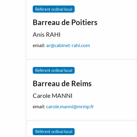
Référent ordinal local
Barreau de Poitiers
Anis RAHI
email:
ar@cabinet-rahi.com
Référent ordinal local
Barreau de Reims
Carole MANNI
email:
carole.manni@mrmp.fr
Référent ordinal local