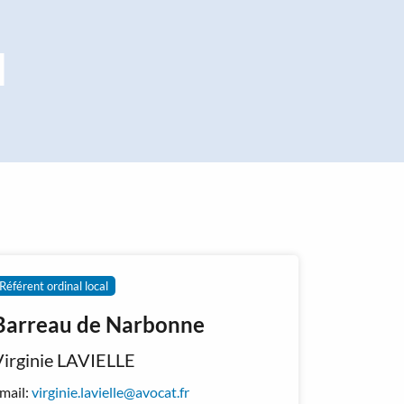
l
Référent ordinal local
Barreau de Narbonne
Virginie LAVIELLE
mail:
virginie.lavielle@avocat.fr